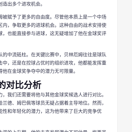
创造出多个进攻机会。
姆被赋予了更多的自由度。尽管他本质上是一个中场
区内，争取更多的进球机会。这种自由的战术安排使
球，也能直接参与进球，这无疑增加了他在金球奖评
队的中流砥柱。在关键比赛中，贝林厄姆往往是球队
击中，还是在控球占优时的组织进攻，他都能发挥重
得他在金球奖争夺中的潜力无可限量。
的对比分析
力，我们还需要将他与其他金球奖候选人进行对比。
哈兰德、姆巴佩等球员无疑占据着主导地位。然而，
能性和年轻化的潜力，这为他带来了巨大的竞争优