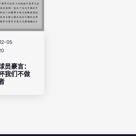
12-05
20
球员豪言：
杯我们不做
者