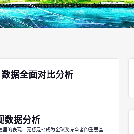
？数据全面对比分析
现数据分析
德里的表现，无疑是他成为金球奖竞争者的重要基