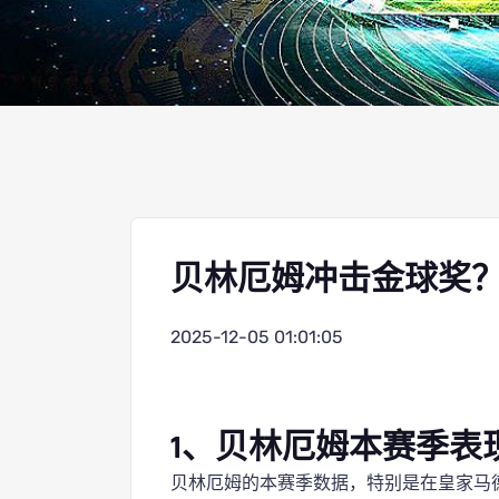
贝林厄姆冲击金球奖
2025-12-05 01:01:05
1、贝林厄姆本赛季表
贝林厄姆的本赛季数据，特别是在皇家马