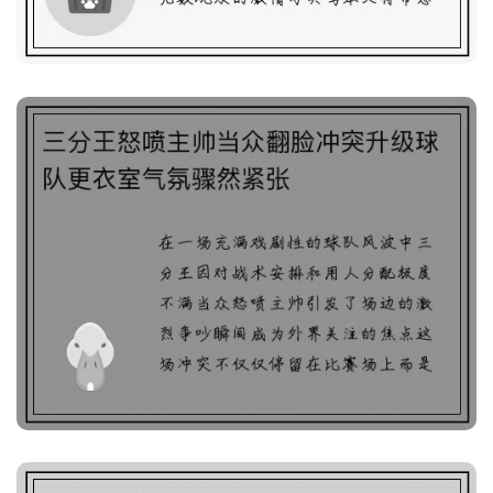
三分王怒喷主帅当众翻脸
冲突升级球队更衣室气氛
骤然紧张