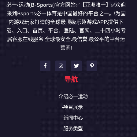
必一·运动(B-Sports)官方网站✅【亚洲唯一】✅欢迎
来到Bsports必一体育是中国最好的平台之一。!为国
内游戏玩家打造的全球最顶级乐趣游戏APP,提供下
载、入口、首页、平台、登陆、官网、二十四小时专
属客服在线服务!全球最安全,最信誉,最公平的平台运
营商!
导航
介绍必一运动
项目展示
新闻中心
服务类型