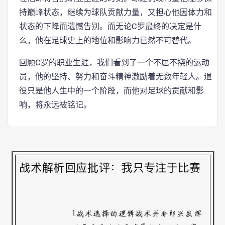
持巅峰状态，继续为球队贡献力量，又担心他因体力和
状态的下降而遗憾告别。而无论C罗最终的决定是什
么，他在足球史上的地位和影响力已然不可替代。
回顾C罗的职业生涯，我们看到了一个不屈不挠的运动
员，他的坚持、努力和奋斗精神激励着无数年轻人。退
役只是他人生中的一个阶段，而他对足球的贡献和影
响，将永远被铭记。