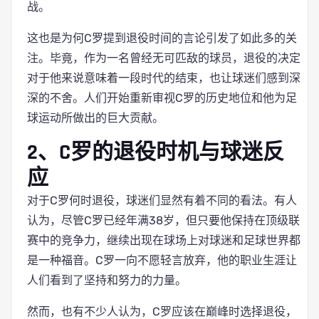
战。
这也是为何C罗提到退役时间的言论引发了如此多的关
注。毕竟，作为一名曾经无可匹敌的球员，退役的决定
对于他来说意味着一段时代的结束，也让球迷们感到深
深的不舍。人们开始重新审视C罗的历史地位和他为足
球运动所做出的巨大贡献。
2、C罗的退役时机与球迷反
应
对于C罗何时退役，球迷们显然有着不同的看法。有人
认为，尽管C罗已经年满38岁，但只要他保持在顶级联
赛中的竞争力，继续出现在球场上对球迷和足球世界都
是一种福音。C罗一向不愿轻言放弃，他的职业生涯让
人们看到了坚持和努力的力量。
然而，也有不少人认为，C罗应该在巅峰时选择退役，