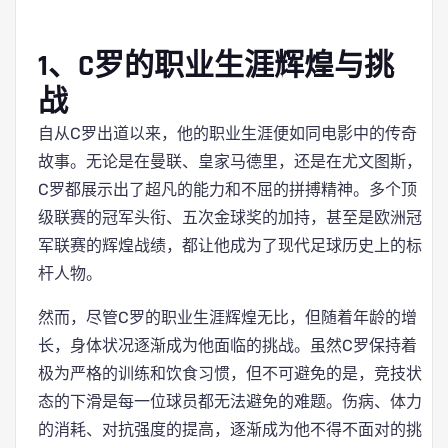
1、C罗的职业生涯辉煌与挑
战
自从C罗出道以来，他的职业生涯便如同电影中的传奇
故事。无论是在曼联、皇家马德里，还是在尤文图斯，
C罗都展示出了超凡的能力和不屈的拼搏精神。多个顶
级联赛的冠军头衔、五次金球奖的加持，甚至是欧洲冠
军联赛的辉煌战绩，都让他成为了现代足球历史上的标
杆人物。
然而，尽管C罗的职业生涯辉煌无比，但随着年龄的增
长，身体状况逐渐成为他面临的挑战。虽然C罗保持着
极为严格的训练和饮食习惯，但不可避免的是，竞技状
态的下滑是每一位球员都无法避免的难题。伤病、体力
的消耗、对抗强度的提高，逐渐成为他不得不面对的挑