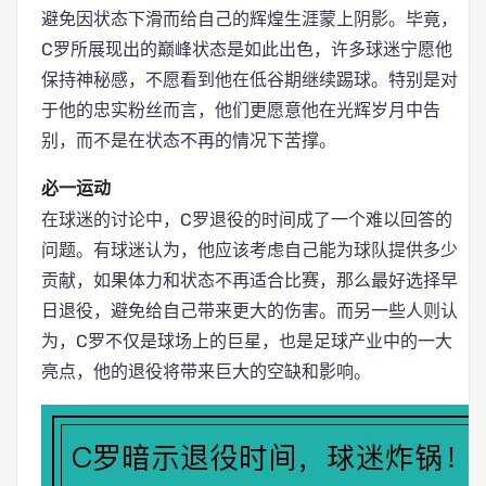
避免因状态下滑而给自己的辉煌生涯蒙上阴影。毕竟，
C罗所展现出的巅峰状态是如此出色，许多球迷宁愿他
保持神秘感，不愿看到他在低谷期继续踢球。特别是对
于他的忠实粉丝而言，他们更愿意他在光辉岁月中告
别，而不是在状态不再的情况下苦撑。
必一运动
在球迷的讨论中，C罗退役的时间成了一个难以回答的
问题。有球迷认为，他应该考虑自己能为球队提供多少
贡献，如果体力和状态不再适合比赛，那么最好选择早
日退役，避免给自己带来更大的伤害。而另一些人则认
为，C罗不仅是球场上的巨星，也是足球产业中的一大
亮点，他的退役将带来巨大的空缺和影响。