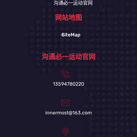
沟通必一运动官网
网站地图
SiteMap
沟通必一运动官网
13594780220
innermost@163.com