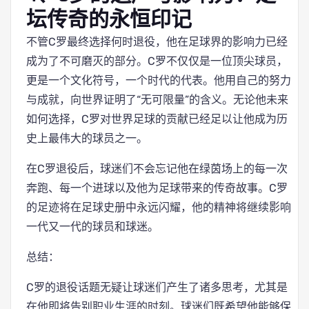
坛传奇的永恒印记
不管C罗最终选择何时退役，他在足球界的影响力已经
成为了不可磨灭的部分。C罗不仅仅是一位顶尖球员，
更是一个文化符号，一个时代的代表。他用自己的努力
与成就，向世界证明了“无可限量”的含义。无论他未来
如何选择，C罗对世界足球的贡献已经足以让他成为历
史上最伟大的球员之一。
在C罗退役后，球迷们不会忘记他在绿茵场上的每一次
奔跑、每一个进球以及他为足球带来的传奇故事。C罗
的足迹将在足球史册中永远闪耀，他的精神将继续影响
一代又一代的球员和球迷。
总结：
C罗的退役话题无疑让球迷们产生了诸多思考，尤其是
在他即将告别职业生涯的时刻。球迷们既希望他能够保