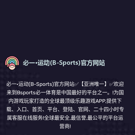
必一·运动(B-Sports)官方网站✅【亚洲唯一】✅欢迎
来到Bsports必一体育是中国最好的平台之一。!为国
内游戏玩家打造的全球最顶级乐趣游戏APP,提供下
载、入口、首页、平台、登陆、官网、二十四小时专
属客服在线服务!全球最安全,最信誉,最公平的平台运
营商!