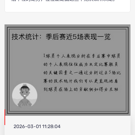
2026-03-01 11:28:04