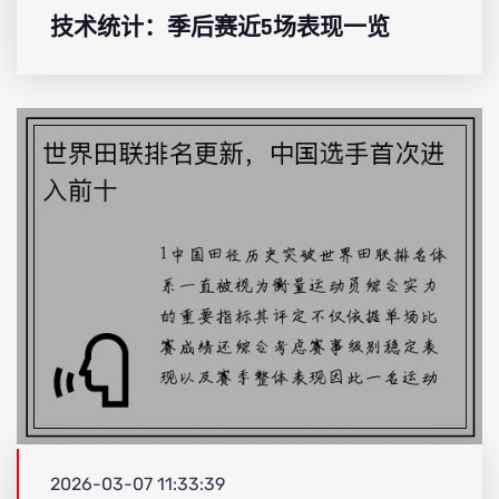
技术统计：季后赛近5场表现一览
2026-03-07 11:33:39