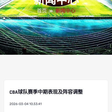
新闻中心
首页
新闻中心
CBA球队赛季中期表现及阵容调整
2026-03-04 10:33:41