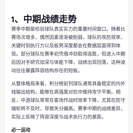
1、中期战绩走势
赛季中期是检验球队真实实力的重要时间窗口。随着比
赛场次增多，偶然因素逐渐被削弱，球队的攻防效率、
关键时刻执行力以及板凳深度都会在数据层面得到体
现。部分球队在赛季初凭借冲劲取得连胜，但进入中期
后因对手研究加深与体能下降，战绩出现回落，这种波
动往往暴露阵容结构存在的短板。
从整体格局来看，积分榜前列球队通常具备稳定的内外
线输出结构，能够在高强度对抗中维持攻守平衡。相
反，中游球队常常在客场作战时效率下降，尤其在防守
端轮转不及时，导致失分偏高。赛季中期的战绩差异，
实际上反映了阵容深度与战术执行力的差距。
必一运动