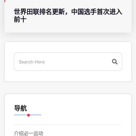
世界田联排名更新，中国选手首次进入
前十
导航
介绍必一运动