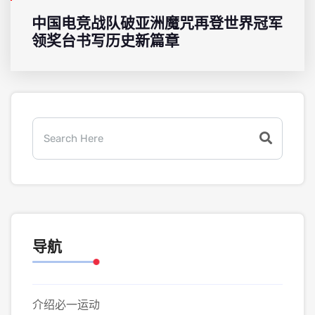
中国电竞战队破亚洲魔咒再登世界冠军
领奖台书写历史新篇章
导航
介绍必一运动