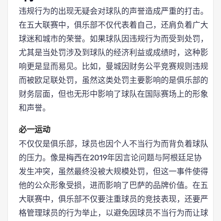
违规行为的出现无疑会对球队的声誉造成严重的打击。
在五大联赛中，俱乐部不仅代表着自己，还肩负着广大
球迷和城市的荣誉。如果球队因违规行为而受到处罚，
尤其是当处罚涉及到球队的经济利益或成绩时，这种影
响更是显而易见。比如，曼城因财务公平竞赛规则违规
而被欧足联处罚，虽然这类处罚主要影响的是俱乐部的
财务层面，但也无形中影响了球队在国际赛场上的形象
和声誉。
必一运动
不仅仅是俱乐部，球员也因个人不当行为而背负着球队
的压力。像是梅西在2019年因言论问题与阿根廷足协
发生冲突，虽然最终没被大规模处罚，但这一事件使得
他的公众形象受损，进而影响了巴萨的品牌价值。在五
大联赛中，俱乐部不仅要注重球员的竞技表现，还要严
格管理球员的行为举止，以避免因球员不当行为而让球