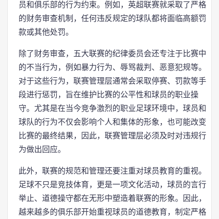
员和俱乐部的行为约束。例如，英超联赛就采取了严格
的财务审查机制，任何违反规定的球队都将面临高额罚
款或其他处罚。
除了财务审查，五大联赛的纪律委员会还专注于比赛中
的不当行为，例如暴力行为、辱骂裁判、恶意犯规等。
对于这些行为，联赛管理层通常会采取停赛、罚款等手
段进行惩罚，旨在维护比赛的公平性和球员的职业操
守。尤其是在当今竞争激烈的职业足球环境中，球员和
球队的行为不仅会影响个人和集体的形象，也可能改变
比赛的最终结果，因此，联赛管理层必须及时对违规行
为做出回应。
此外，联赛的规范和管理还要注重对球员教育的重视。
足球不只是竞技体育，更是一项文化活动，球员的言行
举止、道德操守都在无形中塑造着联赛的形象。因此，
越来越多的俱乐部开始重视球员的道德教育，制定严格