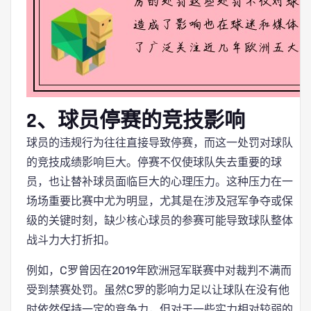
2、球员停赛的竞技影响
球员的违规行为往往直接导致停赛，而这一处罚对球队
的竞技成绩影响巨大。停赛不仅使球队失去重要的球
员，也让替补球员面临巨大的心理压力。这种压力在一
场场重要比赛中尤为明显，尤其是在涉及冠军争夺或保
级的关键时刻，缺少核心球员的参赛可能导致球队整体
战斗力大打折扣。
例如，C罗曾因在2019年欧洲冠军联赛中对裁判不满而
受到禁赛处罚。虽然C罗的影响力足以让球队在没有他
时依然保持一定的竞争力，但对于一些实力相对较弱的