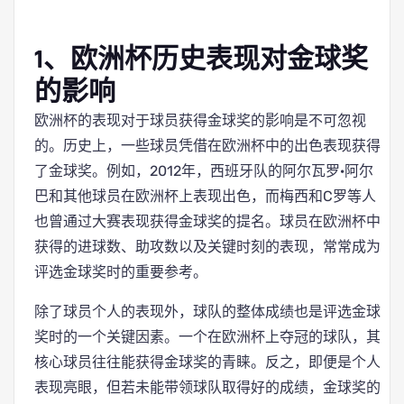
1、欧洲杯历史表现对金球奖
的影响
欧洲杯的表现对于球员获得金球奖的影响是不可忽视
的。历史上，一些球员凭借在欧洲杯中的出色表现获得
了金球奖。例如，2012年，西班牙队的阿尔瓦罗·阿尔
巴和其他球员在欧洲杯上表现出色，而梅西和C罗等人
也曾通过大赛表现获得金球奖的提名。球员在欧洲杯中
获得的进球数、助攻数以及关键时刻的表现，常常成为
评选金球奖时的重要参考。
除了球员个人的表现外，球队的整体成绩也是评选金球
奖时的一个关键因素。一个在欧洲杯上夺冠的球队，其
核心球员往往能获得金球奖的青睐。反之，即便是个人
表现亮眼，但若未能带领球队取得好的成绩，金球奖的