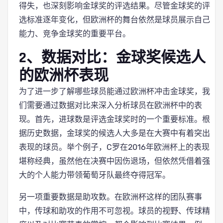
得失，也深刻影响金球奖的评选结果。尽管金球奖的评
选标准逐年变化，但欧洲杯的舞台依然是球员展示自己
能力、竞争金球奖的重要平台。
2、数据对比：金球奖候选人
的欧洲杯表现
为了进一步了解哪些球员能通过欧洲杯冲击金球奖，我
们需要通过数据对比来深入分析球员在欧洲杯中的表
现。首先，进球数是评选金球奖时的一个重要标准。根
据历史数据，金球奖的候选人大多是在大赛中有着突出
表现的球员。举个例子，C罗在2016年欧洲杯上的表现
堪称经典，虽然他在决赛中因伤退场，但依然凭借着强
大的个人能力带领葡萄牙队最终夺得冠军。
另一项重要数据是助攻数。在欧洲杯这样的团队赛事
中，传球和助攻的作用不可忽视。球员的视野、传球精