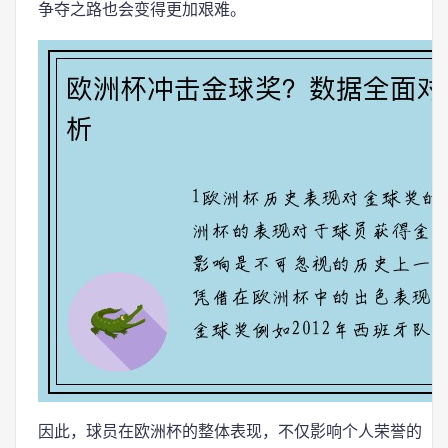
争夺之路也会变得更加艰难。
因此，球员在欧洲杯的整体表现，不仅影响个人荣誉的