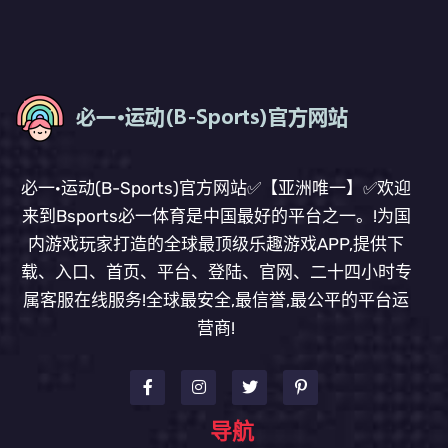
必一·运动(B-Sports)官方网站✅【亚洲唯一】✅欢迎
来到Bsports必一体育是中国最好的平台之一。!为国
内游戏玩家打造的全球最顶级乐趣游戏APP,提供下
载、入口、首页、平台、登陆、官网、二十四小时专
属客服在线服务!全球最安全,最信誉,最公平的平台运
营商!
导航