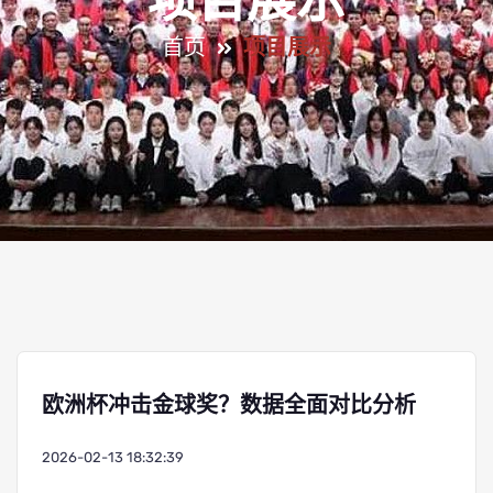
项目展示
首页
项目展示
欧洲杯冲击金球奖？数据全面对比分析
2026-02-13 18:32:39