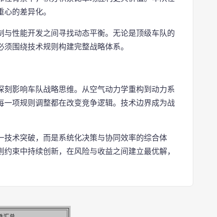
重心的差异化。
制与性能开发之间寻找动态平衡。无论是顶级车队的
必须围绕技术规则构建完整战略体系。
更深刻影响车队战略思维。从空气动力学重构到动力系
每一项规则调整都在改变竞争逻辑。技术边界成为战
一技术突破，而是系统化决策与协同效率的综合体
则约束中持续创新，在风险与收益之间建立最优解，