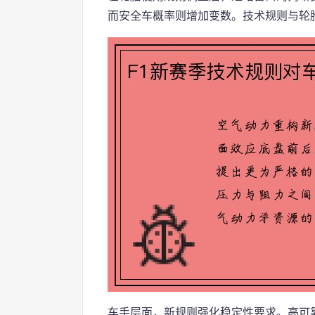
而安全车概率则增加变数。技术规则与轮
车手层面，新规则强化稳定性要求。高可