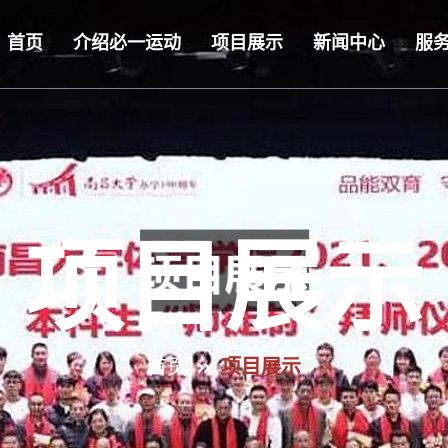
首页
介绍必一运动
项目展示
新闻中心
服
项目展示
首页
项目展示