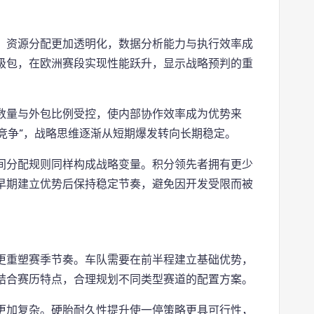
。资源分配更加透明化，数据分析能力与执行效率成
级包，在欧洲赛段实现性能跃升，显示战略预判的重
数量与外包比例受控，使内部协作效率成为优势来
率竞争”，战略思维逐渐从短期爆发转向长期稳定。
间分配规则同样构成战略变量。积分领先者拥有更少
早期建立优势后保持稳定节奏，避免因开发受限而被
更重塑赛季节奏。车队需要在前半程建立基础优势，
结合赛历特点，合理规划不同类型赛道的配置方案。
更加复杂。硬胎耐久性提升使一停策略更具可行性，