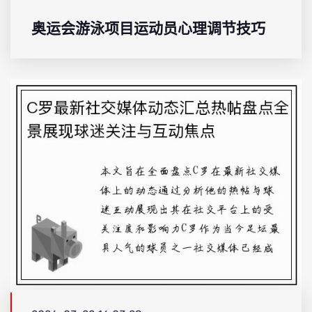
奥运会游泳项目运动员心理调节技巧