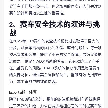
尽管车手们都幸免于难，但这场事故再次让人们关注到
赛车设计和赛道安全性的重要性。
2、赛车安全技术的演进与挑
战
在2025年，F1赛车的安全技术相比过去取得了巨大的
进步。从赛车结构的优化到头盔、座椅的设计，每一项
技术突破都为车手提供了更高的安全保障。最为显著的
进展之一便是“HALO”系统的普及，它有效防止了车手
在头部受伤的风险。HALO系统的核心作用是增强赛车
的头部防护，通过其金属框架设计，能够有效抵挡撞击
力，减少事故中的致命伤害。
bsports必一体育
除了HALO系统之外，赛车的燃油系统和刹车系统也经
过了不断的升级，力求在减少碰撞伤害的同时提高车辆