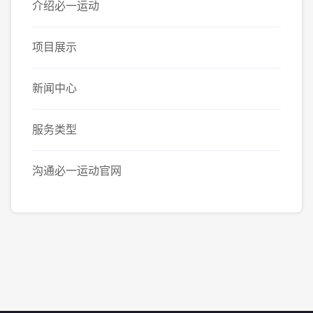
介绍必一运动
项目展示
新闻中心
服务类型
沟通必一运动官网