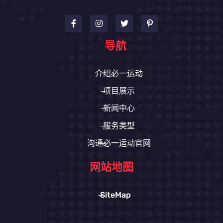
导航
介绍必一运动
项目展示
新闻中心
服务类型
沟通必一运动官网
网站地图
SiteMap