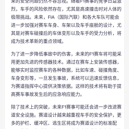
来的安全问题仍然不容忽视。随着F1赛事的竞争日益激
烈，车手的风险依然存在，尤其是高速撞击时对人体的
极限挑战。未来，FIA（国际汽联）和各大车队可能会
进一步加强对赛车车身、车架以及车手座舱的设计，尤
其是对赛车碰撞后的车体变形以及车手的受力分析，将
成为技术革新的重点领域。
为了进一步降低事故中的伤害，未来的F1赛车将可能采
用更加先进的传感器技术。通过在赛车上安装传感器，
能够实时监控赛车的各种数据，比如车速、碰撞角度、
车身变形等，一旦发生事故，系统可以迅速反馈信息，
为赛道指挥中心提供决策依据。这样的技术将有助于提
高赛车事故发生后的应急响应能力。
除了技术上的突破，未来F1赛事可能还会进一步改进赛
道安全设施。赛道设计越来越重视车手的安全保护，更
多的护栏、缓冲区、逃生区将成为赛道设计的标准配